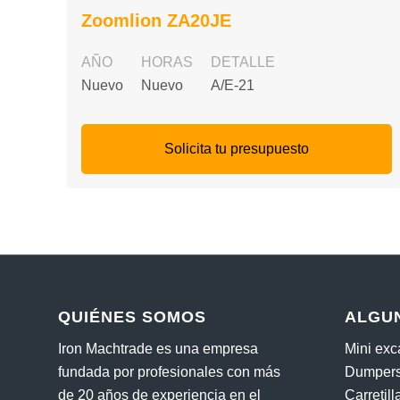
Zoomlion ZA20JE
AÑO
HORAS
DETALLE
Nuevo
Nuevo
A/E-21
Solicita tu presupuesto
QUIÉNES SOMOS
ALGU
Iron Machtrade es una empresa
Mini ex
fundada por profesionales con más
Dumpers
de 20 años de experiencia en el
Carretil