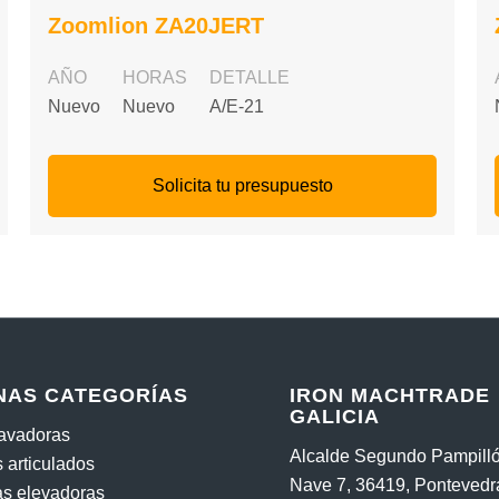
Zoomlion ZA20JERT
AÑO
HORAS
DETALLE
Nuevo
Nuevo
A/E-21
Solicita tu presupuesto
NAS CATEGORÍAS
IRON MACHTRADE
GALICIA
cavadoras
Alcalde Segundo Pampilló
 articulados
Nave 7, 36419, Pontevedr
las elevadoras