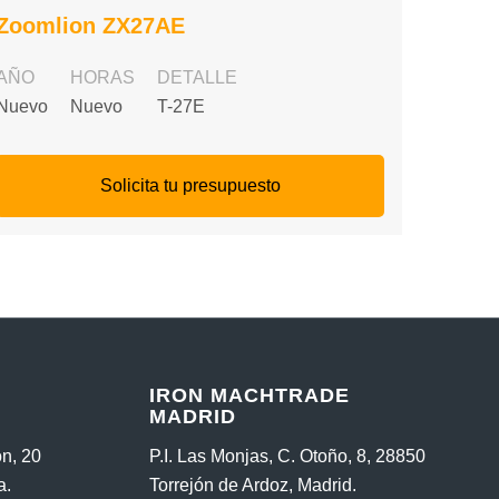
Zoomlion ZX27AE
AÑO
HORAS
DETALLE
Nuevo
Nuevo
T-27E
Solicita tu presupuesto
IRON MACHTRADE
MADRID
n, 20
P.I. Las Monjas, C. Otoño, 8, 28850
a.
Torrejón de Ardoz, Madrid.