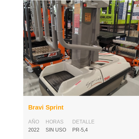
Bravi Sprint
AÑO
HORAS
DETALLE
2022
SIN USO
PR-5,4