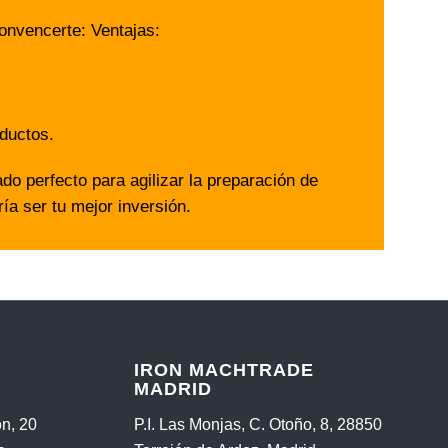
onvencerte: Ventajas:
ductos.
do perfecto para agilizar la preparación de
ía ser tu mejor inversión.
IRON MACHTRADE
MADRID
n, 20
P.I. Las Monjas, C. Otoño, 8, 28850