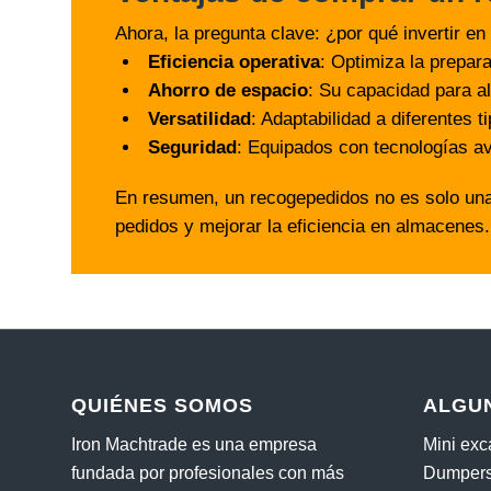
Ahora, la pregunta clave: ¿por qué invertir 
Eficiencia operativa
: Optimiza la prepar
Ahorro de espacio
: Su capacidad para al
Versatilidad
: Adaptabilidad a diferentes 
Seguridad
: Equipados con tecnologías av
En resumen, un recogepedidos no es solo una c
pedidos y mejorar la eficiencia en almacenes.
QUIÉNES SOMOS
ALGU
Iron Machtrade es una empresa
Mini ex
fundada por profesionales con más
Dumpers