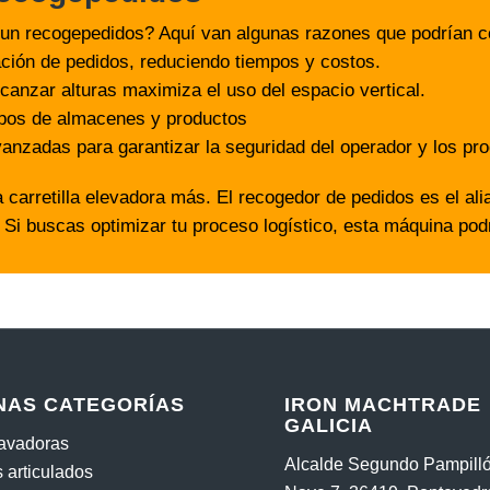
en un recogepedidos? Aquí van algunas razones que podrían c
ación de pedidos, reduciendo tiempos y costos.
canzar alturas maximiza el uso del espacio vertical.
tipos de almacenes y productos
anzadas para garantizar la seguridad del operador y los pro
arretilla elevadora más. El recogedor de pedidos es el alia
 Si buscas optimizar tu proceso logístico, esta máquina podr
NAS CATEGORÍAS
IRON MACHTRADE
GALICIA
cavadoras
Alcalde Segundo Pampilló
 articulados