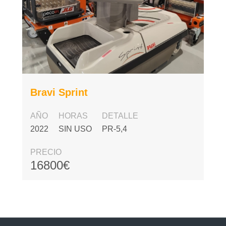
Bravi Sprint
AÑO
HORAS
DETALLE
2022
SIN USO
PR-5,4
PRECIO
16800€