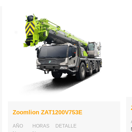
Zoomlion ZAT1200V753E
AÑO
HORAS
DETALLE