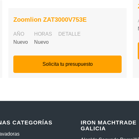
Zoomlion ZAT3000V753E
AÑO
HORAS
DETALLE
Nuevo
Nuevo
Solicita tu presupuesto
NAS CATEGORÍAS
IRON MACHTRADE
GALICIA
cavadoras