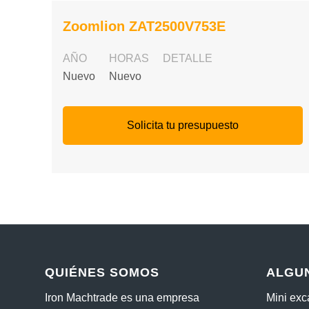
Zoomlion ZAT2500V753E
AÑO
HORAS
DETALLE
Nuevo
Nuevo
Solicita tu presupuesto
QUIÉNES SOMOS
ALGU
Iron Machtrade es una empresa
Mini ex