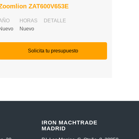
Zoomlion ZAT600V653E
AÑO
HORAS
DETALLE
Nuevo
Nuevo
Solicita tu presupuesto
IRON MACHTRADE
MADRID