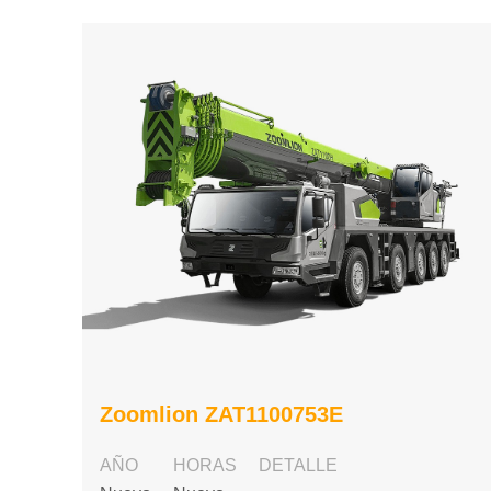
Zoomlion ZAT1100753E
AÑO
HORAS
DETALLE