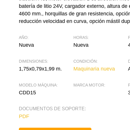
batería de litio 24V, cargador externo, altura de
4600 mm., horquillas de gran resistencia, opció
reducción velocidad en curva, opción mástil dupl
AÑO:
HORAS:
Nueva
Nueva
DIMENSIONES:
CONDICIÓN:
1,75x0,79x1,99 m.
Maquinaria nueva
MODELO MÁQUINA:
MARCA MOTOR:
CDD15
DOCUMENTOS DE SOPORTE:
PDF