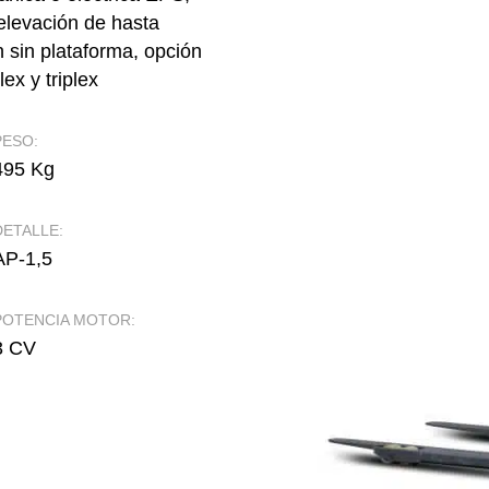
 elevación de hasta
n sin plataforma, opción
ex y triplex
PESO:
495 Kg
DETALLE:
AP-1,5
POTENCIA MOTOR:
3 CV