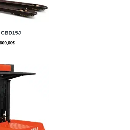
i CBD15J
.600,00
€