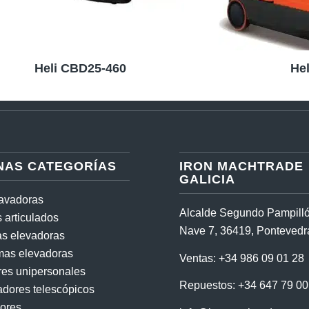
Heli CBD25-460
He
NAS CATEGORÍAS
IRON MACHTRADE
GALICIA
cavadoras
Alcalde Segundo Pampilló
 articulados
Nave 7, 36419, Pontevedr
las elevadoras
mas elevadoras
Ventas:
+34 986 09 01 28
res unipersonales
Repuestos:
+34 647 79 00
dores telescópicos
ores