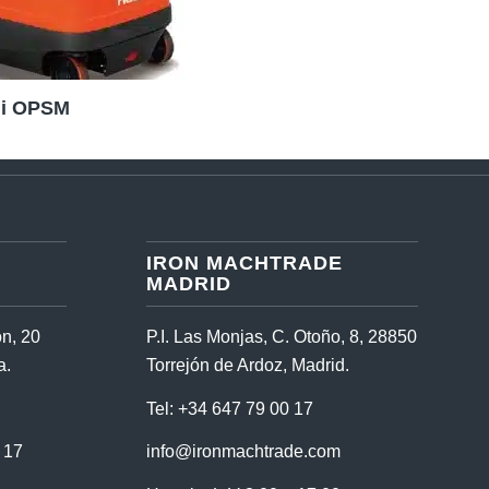
li OPSM
IRON MACHTRADE
MADRID
n, 20
P.I. Las Monjas, C. Otoño, 8, 28850
a.
Torrejón de Ardoz, Madrid.
Tel:
+34 647 79 00 17
 17
info@ironmachtrade.com