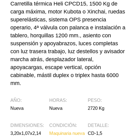
Carretilla térmica Heli CPCD15, 1500 Kg de
carga máxima, motor Kubota o Xinchai, ruedas
superelásticas, sistema OPS presencia
operario, 4ª válvula con palanca e instalación a
tablero, horquillas 1200 mm., asiento con
suspensión y apoyabrazos, luces completas
con luz trasera trabajo, luz destellos y avisador
marcha atrás, desplazador lateral,
apoyacargas, escape vertical, opción
cabinable, mástil duplex o triplex hasta 6000
mm.
AÑO:
HORAS:
PESO:
Nueva
Nueva
2720 Kg
DIMENSIONES:
CONDICIÓN:
DETALLE:
3,20x1,07x2,14
Maquinaria nueva
CD-1,5