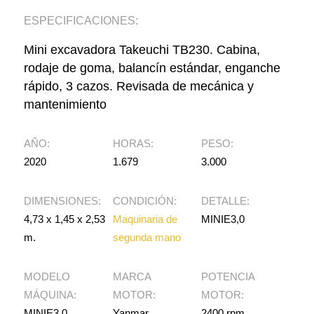
ESPECIFICACIONES:
Mini excavadora Takeuchi TB230. Cabina,
rodaje de goma, balancín estándar, enganche
rápido, 3 cazos. Revisada de mecánica y
mantenimiento
AÑO:
HORAS:
PESO:
2020
1.679
3.000
DIMENSIONES:
CONDICIÓN:
DETALLE:
4,73 x 1,45 x 2,53
Maquinaria de
MINIE3,0
m.
segunda mano
MODELO
MARCA
POTENCIA
MÁQUINA:
MOTOR:
MOTOR:
MINIE3,0
Yanmar
2400 rpm