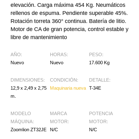
elevación. Carga máxima 454 Kg. Neumáticos
rellenos de espuma. Pendiente superable 45%.
Rotación torreta 360° continua. Batería de litio.
Motor de CA de gran potencia, control estable y
libre de mantenimiento
AÑO:
HORAS:
PESO:
Nuevo
Nuevo
17.600 Kg
DIMENSIONES:
CONDICIÓN:
DETALLE:
12,9 x 2,49 x 2,75
Maquinaria nueva
T-34E
m.
MODELO
MARCA
POTENCIA
MÁQUINA:
MOTOR:
MOTOR:
Zoomlion ZT32JE
N/C
N/C